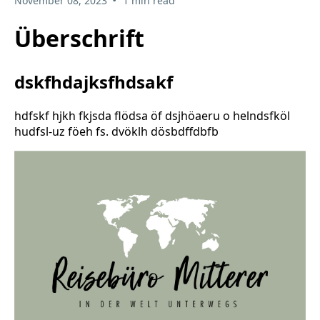
November 08, 2023
1 min read
Überschrift
dskfhdajksfhdsakf
hdfskf hjkh fkjsda flödsa öf dsjhöaeru o helndsfköl
hudfsl-uz föeh fs. dvöklh dösbdffdbfb