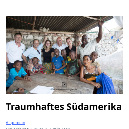
Traumhaftes Südamerika
Allgemein
•